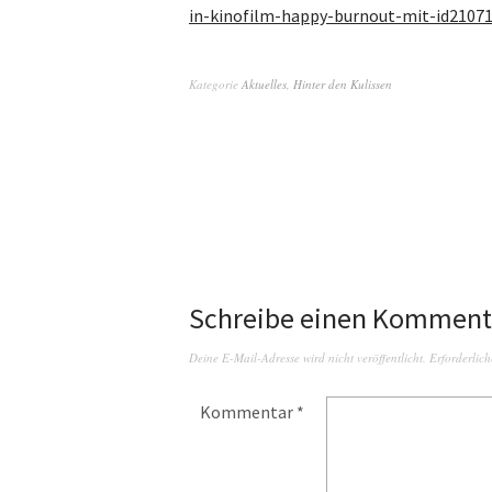
in-kinofilm-happy-burnout-mit-id2107
Kategorie
Aktuelles
,
Hinter den Kulissen
Schreibe einen Komment
Deine E-Mail-Adresse wird nicht veröffentlicht.
Erforderlich
Kommentar
*