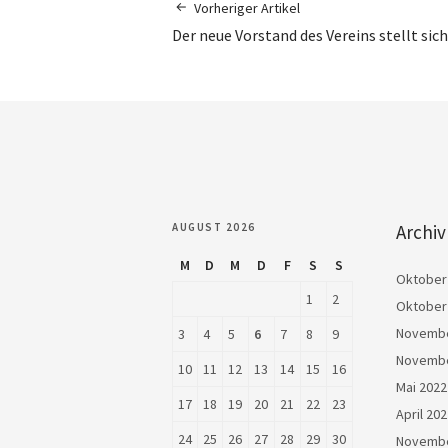
Vorheriger Artikel
Der neue Vorstand des Vereins stellt sich
AUGUST 2026
Archiv
M
D
M
D
F
S
S
Oktober
1
2
Oktober
Novembe
3
4
5
6
7
8
9
Novembe
10
11
12
13
14
15
16
Mai 2022
17
18
19
20
21
22
23
April 20
24
25
26
27
28
29
30
Novembe