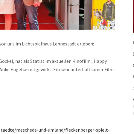
von uns im Lichtspielhaus Lennestadt erleben:
ockel, hat als Statist im aktuellen Kinofilm „Happy
Anke Engelke mitgewirkt. Ein sehr unterhaltsamer Film
staedte/meschede-und-umland/fleckenberger-spielt-