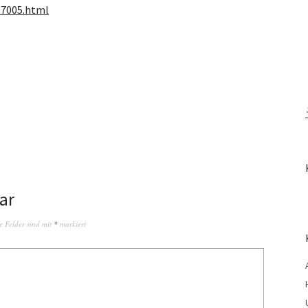
17005.html
ar
e Felder sind mit
*
markiert