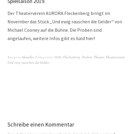
Spielsaison 2019.
Der Theaterverein AURORA Fleckenberg bringt im
November das Stück „Und ewig rauschen die Gelder“ von
Michael Cooney auf die Bühne. Die Proben sind
angelaufen, weitere Infos gibt es bald hier!
Kategorie
Aktuelles
Schlagwörter
2020
,
Fleckenberg
,
Proben
,
Theater
,
Theaterverein
,
Und ewig rauschen die Gelder
Schreibe einen Kommentar
Deine E-Mail-Adresse wird nicht veröffentlicht.
Erforderliche Felder sind mit
*