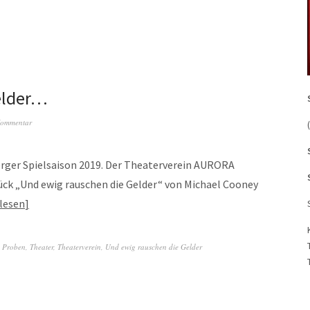
elder…
Kommentar
rger Spielsaison 2019. Der Theaterverein AURORA
ck „Und ewig rauschen die Gelder“ von Michael Cooney
lesen
,
Proben
,
Theater
,
Theaterverein
,
Und ewig rauschen die Gelder