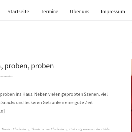
Startseite
Termine
Über uns
Impressum
, proben, proben
Kommentar
proben ins Haus. Neben vielen geprobten Szenen, viel
n Snacks und leckeren Getränken eine gute Zeit
en
,
Theater Fleckenberg
,
Theaterverein Fleckenberg
,
Und ewig rauschen die Gelder