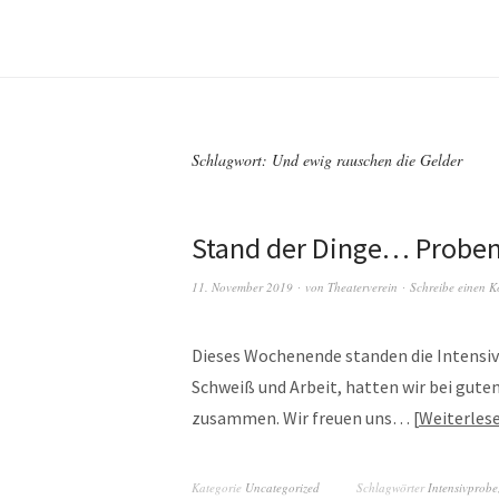
Schlagwort:
Und ewig rauschen die Gelder
Stand der Dinge… Proben
11. November 2019
von
Theaterverein
Schreibe einen 
Dieses Wochenende standen die Intensiv
Schweiß und Arbeit, hatten wir bei gute
zusammen. Wir freuen uns…
Weiterles
Kategorie
Uncategorized
Schlagwörter
Intensivprobe