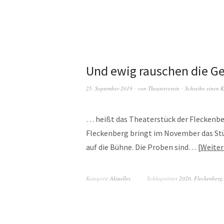
Und ewig rauschen die G
25. September 2019
von
Theaterverein
Schreibe einen 
… heißt das Theaterstück der Fleckenbe
Fleckenberg bringt im November das Stü
auf die Bühne. Die Proben sind…
Weiter
Kategorie
Aktuelles
Schlagwörter
2020
,
Fleckenberg