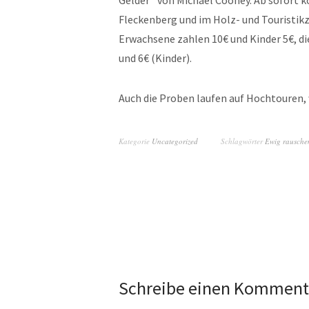
Gelder“ von Michael Cooney. Ab sofort kö
Fleckenberg und im Holz- und Touristi
Erwachsene zahlen 10€ und Kinder 5€, d
und 6€ (Kinder).
Auch die Proben laufen auf Hochtouren, 
Kategorie
Uncategorized
Schlagwörter
Ewig rauschen
Schreibe einen Komment