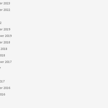
r 2023
r 2022
22
r 2019
er 2019
r 2018
 2018
2018
er 2017
7
017
r 2016
2016