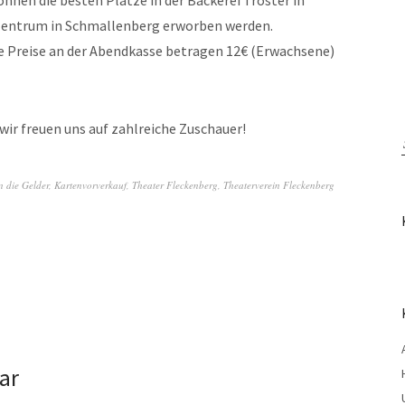
nnen die besten Plätze in der Bäckerei Tröster in
kzentrum in Schmallenberg erworben werden.
ie Preise an der Abendkasse betragen 12€ (Erwachsene)
wir freuen uns auf zahlreiche Zuschauer!
 die Gelder
,
Kartenvorverkauf
,
Theater Fleckenberg
,
Theaterverein Fleckenberg
ar