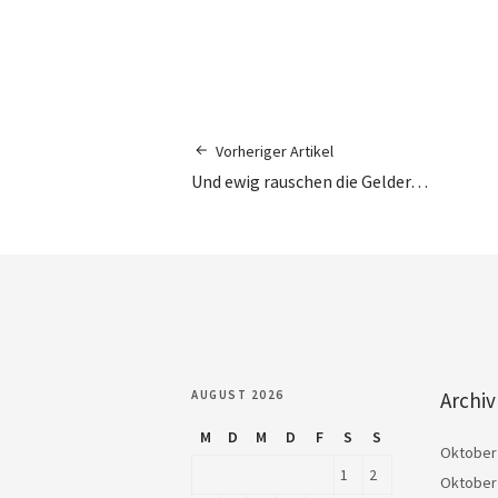
Vorheriger Artikel
Und ewig rauschen die Gelder…
AUGUST 2026
Archiv
M
D
M
D
F
S
S
Oktober
1
2
Oktober