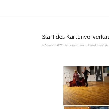
Start des Kartenvorverka
4. November 2019
von
Theaterverein
Schreibe einen K