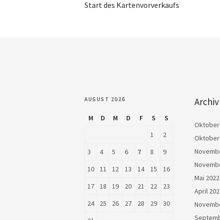
Start des Kartenvorverkaufs
AUGUST 2026
Archiv
M
D
M
D
F
S
S
Oktober
1
2
Oktober
Novembe
3
4
5
6
7
8
9
Novembe
10
11
12
13
14
15
16
Mai 2022
17
18
19
20
21
22
23
April 20
24
25
26
27
28
29
30
Novembe
Septemb