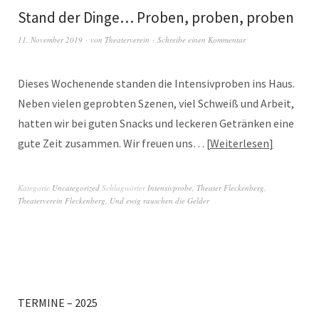
Stand der Dinge… Proben, proben, proben
11. November 2019
von
Theaterverein
Schreibe einen Kommentar
Dieses Wochenende standen die Intensivproben ins Haus.
Neben vielen geprobten Szenen, viel Schweiß und Arbeit,
hatten wir bei guten Snacks und leckeren Getränken eine
gute Zeit zusammen. Wir freuen uns…
Weiterlesen
Kategorie
Uncategorized
Schlagwörter
Intensivprobe
,
Theater Fleckenberg
,
Theaterverein Fleckenberg
,
Und ewig rauschen die Gelder
TERMINE – 2025