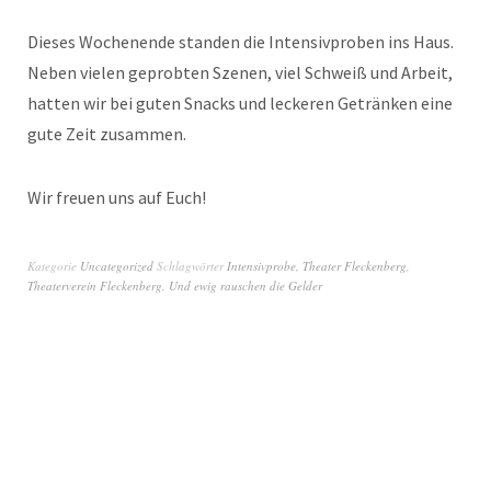
Dieses Wochenende standen die Intensivproben ins Haus.
Neben vielen geprobten Szenen, viel Schweiß und Arbeit,
hatten wir bei guten Snacks und leckeren Getränken eine
gute Zeit zusammen.
Wir freuen uns auf Euch!
Kategorie
Uncategorized
Schlagwörter
Intensivprobe
,
Theater Fleckenberg
,
Theaterverein Fleckenberg
,
Und ewig rauschen die Gelder